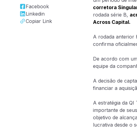
um período de inte
Facebook
corretora Singula
DCM
Linkedin
rodada série B,
ac
Conta escrow, nota comercial, emissão d
Copiar Link
Across Capital.
CCI e CCE e mais
A rodada anterior 
Administração e custódia
confirma oficialm
Administração e custódia. Automatize o 
office do seu Fundo.
De acordo com um c
equipe da companhi
Banking as a Se
A decisão de capta
Banco White Label
financiar a aquisiç
Contas escrow
Emissão de cartões
A estratégia da QI
Pagamentos - TED, Pix,
transferências
importante de seus
Pix automático
objetivo de alcanç
lucrativa desde o 