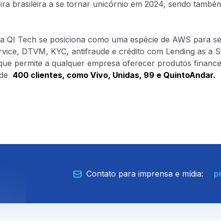
eira brasileira a se tornar unicórnio em 2024, sendo também
a QI Tech se posiciona como uma espécie de AWS para ser
rvice, DTVM, KYC, antifraude e crédito com Lending as a S
ue permite a qualquer empresa oferecer produtos financei
de
400 clientes, como Vivo, Unidas, 99 e QuintoAndar.
rvice
a Service
rio
Contato para imprensa e mídia:
p
ater
e CCE
de crédito
ivado