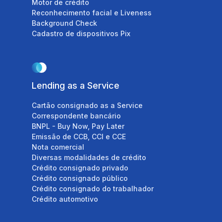
Motor de crédito
White Label
Reconhecimento facial e Liveness
Assinatura digital - Certi
Background Check
Cadastro de dispositivos Pix
Lending as a Service
Cartão consignado as a Service
Correspondente bancário
BNPL - Buy Now, Pay Later
Emissão de CCB, CCI e CCE
Nota comercial
Diversas modalidades de crédito
Administração 
Crédito consignado privado
custódia
Crédito consignado público
Crédito consignado do trabalhador
Crédito automotivo
Estruturação de fundos
Administração de fund