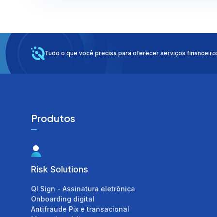
Crédito consignado pú
Crédito consignado do
trabalhador
Crédito automotivo
Tudo o que você precisa para oferecer serviços financeiro
Produtos
DCM
Risk Solutions
Banco Liquidante
Conta escrow
QI Sign - Assinatura eletrônica
Nota comercial
Onboarding digital
Emissão de CCB, CCI 
Antifraude Pix e transacional
Emissão de boletos