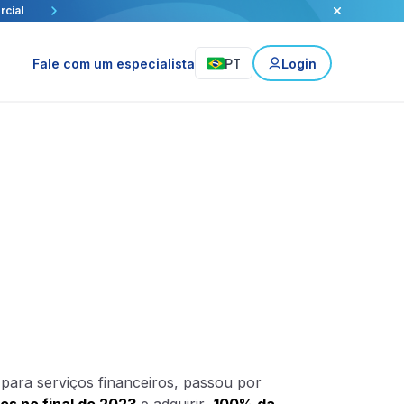
h e Visa.
ca
volume
rcial
PT
Fale com um especialista
Login
 para serviços financeiros, passou por