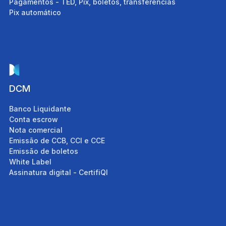
Pagamentos - TED, Pix, boletos, transferências
Pix automático
fiQI
DCM
Banco Liquidante
Conta escrow
Nota comercial
Emissão de CCB, CCI e CCE
Emissão de boletos
White Label
e
Assinatura digital - CertifiQI
os