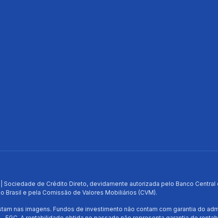
os
te
ela QI
| Sociedade de Crédito Direto, devidamente autorizada pelo Banco Central do
o Brasil e pela Comissão de Valores Mobiliários (CVM).
am nas imagens. Fundos de investimento não contam com garantia do admini
- FGC. A rentabilidade obtida no passado não representa garantia de rentabi