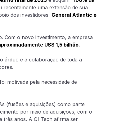
es no final de 2023
e adquirir
100% da
ou recentemente uma extensão de sua
poio dos investidores
General Atlantic e
ão. Com o novo investimento, a empresa
aproximadamente US$ 1,5 bilhão.
ho árduo e a colaboração de toda a
dores.
foi motivada pela necessidade de
&As (fusões e aquisições) como parte
scimento por meio de aquisições, com o
e três anos. A QI Tech afirma ser