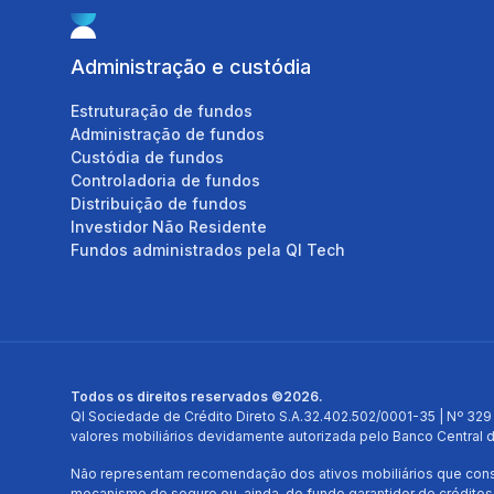
Custódia de fundos
Controladoria de fund
Distribuição de fundos
Administração e custódia
Investidor Não Residen
Fundos administrados p
Estruturação de fundos
Tech
Administração de fundos
Custódia de fundos
Controladoria de fundos
Distribuição de fundos
Investidor Não Residente
Fundos administrados pela QI Tech
Todos os direitos reservados ©2026.
QI Sociedade de Crédito Direto S.A.32.402.502/0001-35 | Nº 329 
valores mobiliários devidamente autorizada pelo Banco Central d
Não representam recomendação dos ativos mobiliários que const
mecanismo de seguro ou, ainda, do fundo garantidor de créditos 