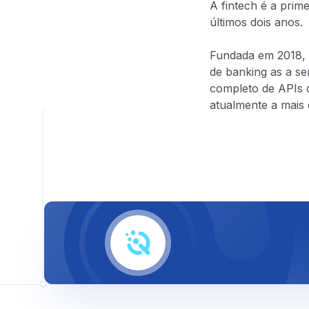
A fintech é a prim
últimos dois anos.
Fundada em 2018, 
de banking as a se
completo de APIs q
atualmente a mais 
Lending as a Se
Cartão consignado as 
Correspondente bancá
BNPL - Buy Now, Pay L
Emissão de CCB, CCI 
Nota comercial
Diversas modalidades 
Crédito consignado pr