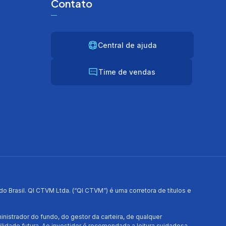
Contato
Central de ajuda
Time de vendas
 Brasil. QI CTVM Ltda. (“QI CTVM”) é uma corretora de títulos e
strador do fundo, do gestor da carteira, de qualquer
lidade futura. Ao investidor é recomendada a leitura cuidadosa