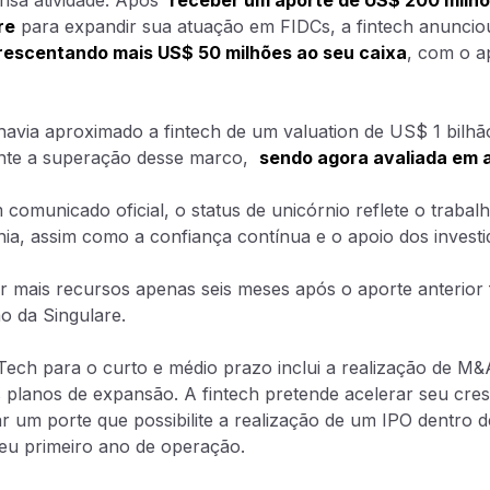
nsa atividade. Após
receber um aporte de US$ 200 milhõ
re
para expandir sua atuação em FIDCs, a fintech anunci
rescentando mais US$ 50 milhões ao seu caixa
, com o a
e CCB,
havia aproximado a fintech de um valuation de US$ 1 bilh
ente a superação desse marco,
sendo agora avaliada em 
back-
omunicado oficial, o status de unicórnio reflete o trabal
a, assim como a confiança contínua e o apoio dos investi
rvice
r mais recursos apenas seis meses após o aporte anterior 
ão da Singulare.
 Tech para o curto e médio prazo inclui a realização de M
 boletos,
 planos de expansão. A fintech pretende acelerar seu cre
ar um porte que possibilite a realização de um IPO dentro d
seu primeiro ano de operação.