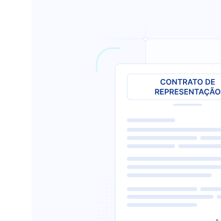
Custódia de fundos
Controladoria de fund
Distribuição de fundos
Investidor Não Residen
Fundos administrados p
Tech