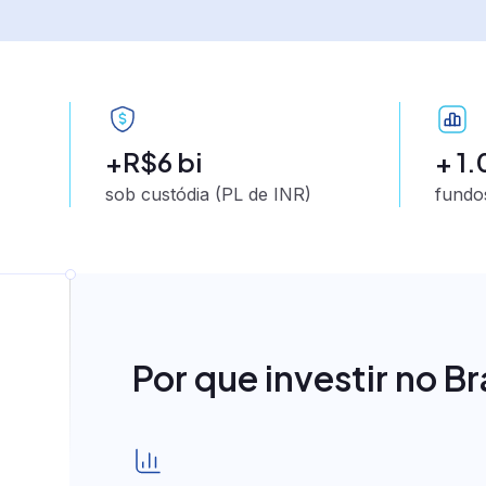
+R$6 bi
+ 1
sob custódia (PL de INR)
fundo
Lending as a Se
Cartão consignado as 
Correspondente bancá
Por que investir no Br
BNPL - Buy Now, Pay L
Emissão de CCB, CCI 
Nota comercial
Diversas modalidades 
Crédito consignado pr