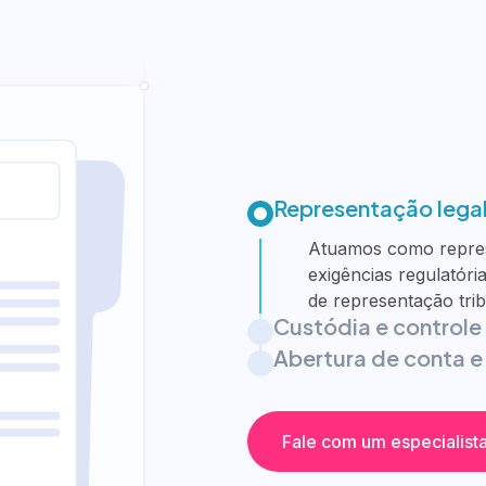
os
te
ela QI
Representação legal 
Atuamos como repres
exigências regulató
de representação trib
Custódia e controle
Abertura de conta e
Fale com um especialist