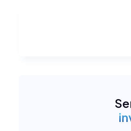
White Label
Assinatura digital - Certi
Administração 
Se
custódia
in
Estruturação de fundos
Administração de fund