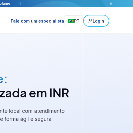
h e Visa.
ca
volume
rcial
PT
Fale com um especialista
Login
e:
izada em INR
ante local com atendimento
 forma ágil e segura.