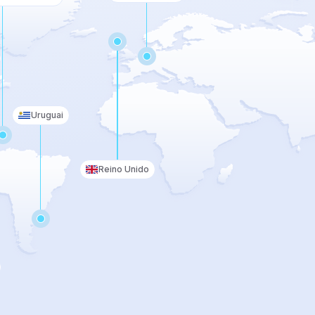
e CCB,
back-
Uruguai
rvice
Reino Unido
 boletos,