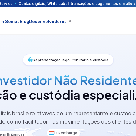
vice
Service
a Service
utions
Um cartão de crédito consignado com sua marca. Powered by QI Tec
Onboarding, antifraude Pix, motor de crédito e assinatura eletrôni
Contas digitais, White Label, transações e pagamentos em alto 
Ofereça crédito com esteira de emissão de CCB ou Nota Come
m Somos
Blog
Desenvolvedores
Representação legal, tributária e custódia
ito e
trônica
nvestidor Não Resident
cional
ão e custódia especial
e
 e
itais brasileiro através de um representante e custodi
os Pix
do como facilitador nas movimentações dos clientes de
Luxemburgo
gens Britânicas