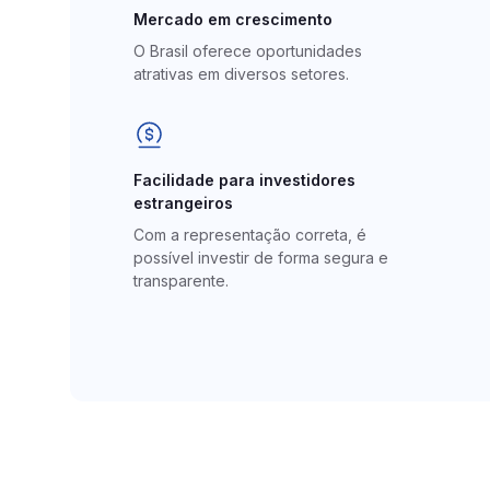
Crédito consignado pú
Mercado em crescimento
Crédito consignado do
O Brasil oferece oportunidades
trabalhador
atrativas em diversos setores.
Crédito automotivo
Facilidade para investidores
estrangeiros
Com a representação correta, é
possível investir de forma segura e
transparente.
DCM
Banco Liquidante
Conta escrow
Nota comercial
Emissão de CCB, CCI 
Emissão de boletos