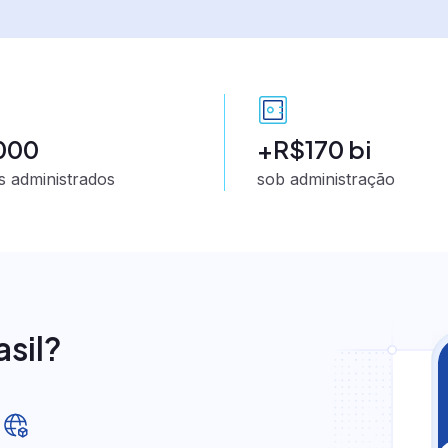
.000
+R$170 bi
s administrados
sob administração
rvice
a Service
rio
asil?
ater
e CCE
de crédito
ivado