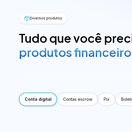
White Label
Assinatura digital - Certi
Diversos produtos
Tudo que você preci
produtos financeiro
Administração 
Conta digital
Contas escrow
Pix
Bolet
custódia
Estruturação de fundos
Administração de fund