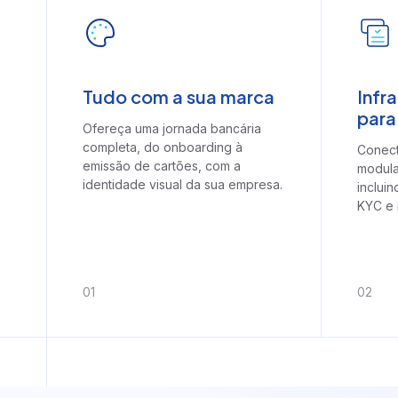
Crédito consignado pú
Crédito consignado do
trabalhador
Crédito automotivo
Tudo com a sua marca
Infr
para
Ofereça uma jornada bancária
completa, do onboarding à
Conect
emissão de cartões, com a
modula
identidade visual da sua empresa.
incluin
KYC e 
DCM
0
1
0
2
Banco Liquidante
Conta escrow
Nota comercial
Emissão de CCB, CCI 
Emissão de boletos