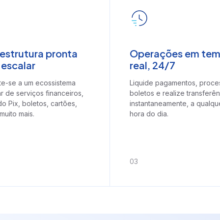
blico
aestrutura pronta
Operações em te
 escalar
real, 24/7
e-se a um ecossistema
Liquide pagamentos, proce
r de serviços financeiros,
boletos e realize transferên
do Pix, boletos, cartões,
instantaneamente, a qualqu
muito mais.
hora do dia.
0
3
e CCE