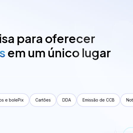
fiQI
sa para oferecer
s
em um único lugar
e
os e bolePix
Cartões
DDA
Emissão de CCB
Not
os