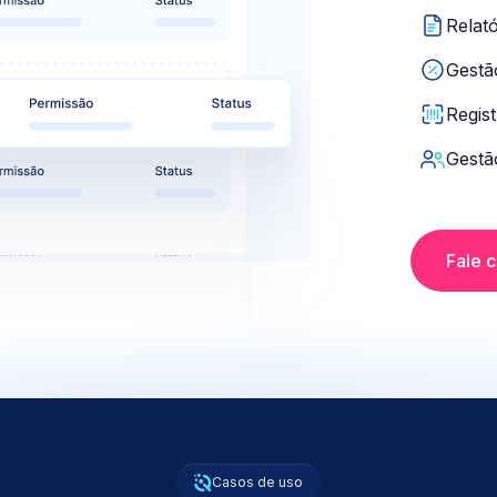
Relató
Gestão
Regist
Gestã
Fale 
Casos de uso