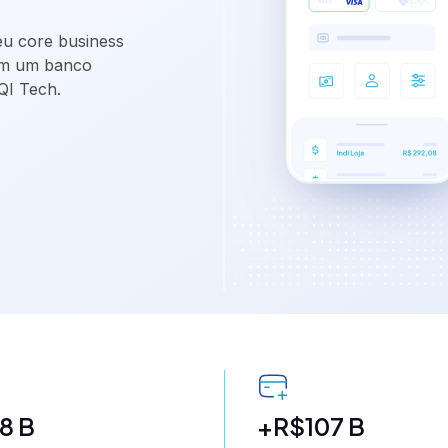
eu core business
e CCB,
com um banco
 QI Tech.
back-
rvice
 boletos,
8 B
+R$107 B