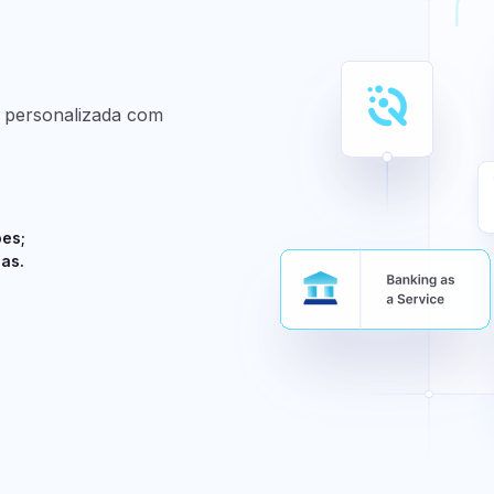
os
te
ela QI
e personalizada com
ões;
ias.