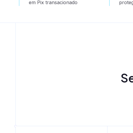
em Pix transacionado
prote
Se
Lending as a Se
Cartão consignado as 
Correspondente bancá
BNPL - Buy Now, Pay L
Emissão de CCB, CCI 
Nota comercial
Diversas modalidades 
Crédito consignado pr