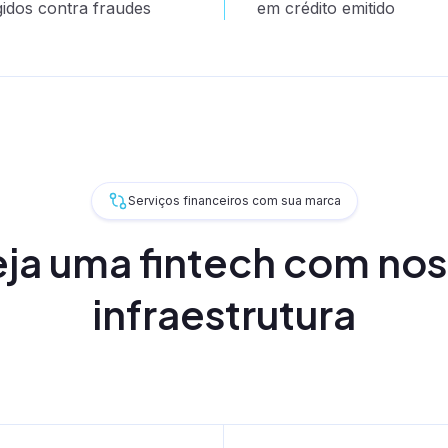
gidos contra fraudes
em crédito emitido
Serviços financeiros com sua marca
ja uma fintech com no
rvice
infraestrutura
a Service
rio
ater
e CCE
de crédito
ivado