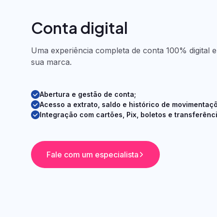
Custódia de fundos
Controladoria de fund
Conta digital
Distribuição de fundos
Investidor Não Residen
Fundos administrados p
Uma experiência completa de conta 100% digital 
Tech
sua marca.
Abertura e gestão de conta;
Acesso a extrato, saldo e histórico de movimentaç
Integração com cartões, Pix, boletos e transferênc
Fale com um especialista