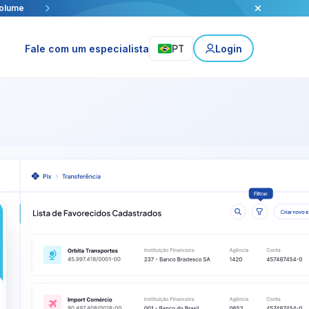
h e Visa.
ca
volume
rcial
PT
Fale com um especialista
Login