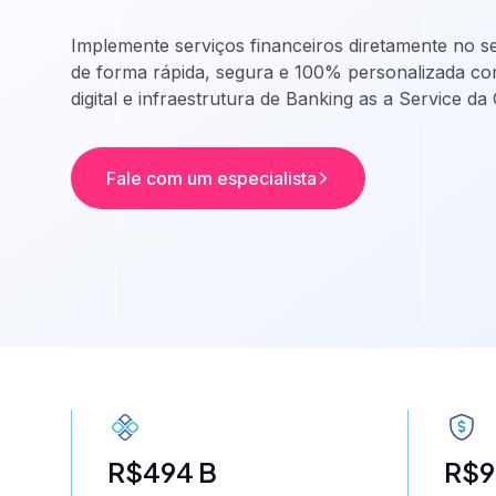
DCM
Implemente serviços financeiros diretamente no s
Conta escrow, nota comercial, emissão d
de forma rápida, segura e 100% personalizada 
CCI e CCE e mais
digital e infraestrutura de Banking as a Service da
Administração e custódia
Administração e custódia. Automatize o 
Fale com um especialista
office do seu Fundo.
Banking as a Se
Banco White Label
Contas escrow
Emissão de cartões
Pagamentos - TED, Pix,
transferências
Pix automático
Nota comercial
R$494 B
R$9