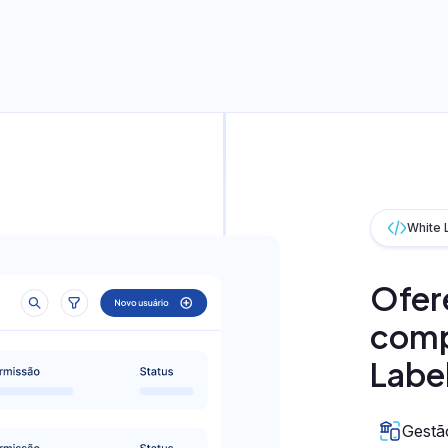
White 
Ofere
comp
Label
Gestão