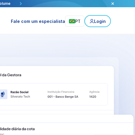
h e Visa.
ca
volume
rcial
PT
Fale com um especialista
Login