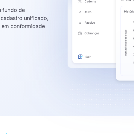
u fundo de
e CCB,
cadastro unificado,
á em conformidade
back-
rvice
 boletos,