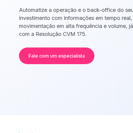
DCM
Automatize a operação e o back-office do se
Conta escrow, nota comercial, emissão d
investimento com informações em tempo real, 
CCI e CCE e mais
movimentação em alta frequência e volume, j
com a Resolução CVM 175.
Administração e custódia
Administração e custódia. Automatize o 
office do seu Fundo.
Fale com um especialista
Banking as a Se
Banco White Label
Contas escrow
Emissão de cartões
Pagamentos - TED, Pix,
transferências
Pix automático