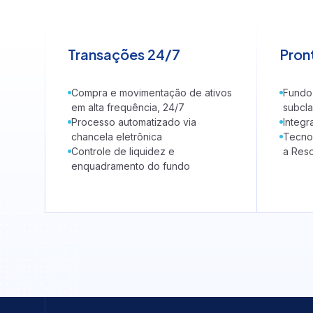
Custódia de fundos
Controladoria de fund
Distribuição de fundos
Investidor Não Residen
Transações 24/7
Pron
Fundos administrados p
Tech
Compra e movimentação de ativos
Fundo
em alta frequência, 24/7
subcl
Processo automatizado via
Integr
chancela eletrônica
Tecno
Controle de liquidez e
a Res
enquadramento do fundo