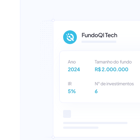
Crédito consignado pú
Crédito consignado do
trabalhador
Crédito automotivo
DCM
Banco Liquidante
Conta escrow
Nota comercial
Emissão de CCB, CCI 
Emissão de boletos