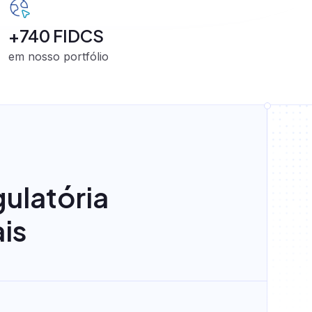
+740 FIDCS
em nosso portfólio
gulatória
is