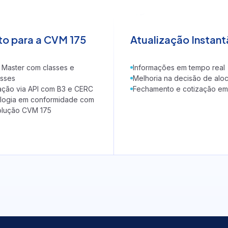
os
te
to para a CVM 175
Atualização Instan
ela QI
 Master com classes e
Informações em tempo real
asses
Melhoria na decisão de alo
ação via API com B3 e CERC
Fechamento e cotização e
logia em conformidade com
olução CVM 175