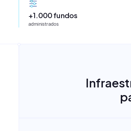
+1.000 fundos
administrados
Lending as a Se
Infraest
Cartão consignado as 
p
Correspondente bancá
BNPL - Buy Now, Pay L
Emissão de CCB, CCI 
Nota comercial
Diversas modalidades 
Crédito consignado pr