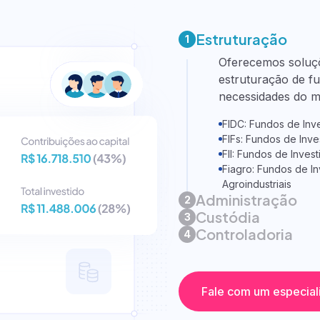
blico
Estruturação
1
Oferecemos soluçõ
estruturação de f
necessidades do m
FIDC: Fundos de Inve
FIFs: Fundos de Inve
FII: Fundos de Invest
Fiagro: Fundos de I
Agroindustriais
Administração
2
Custódia
3
Controladoria
4
Fale com um especial
e CCE