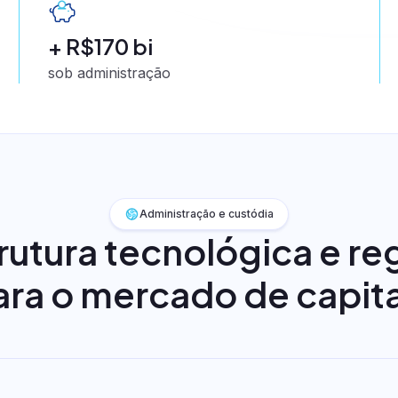
+ R$170 bi
sob administração
Administração e custódia
rvice
rutura tecnológica e re
a Service
ara o mercado de capita
rio
ater
e CCE
de crédito
ivado