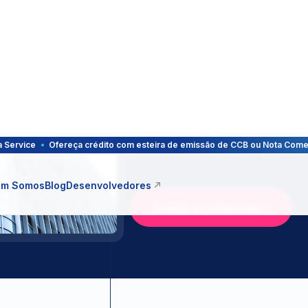
Assista ao videocase
All-in-One
ng as a Service integra
ções de antifraude e cr