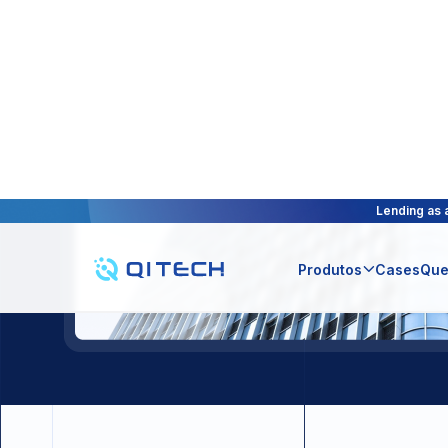
Banki
solu